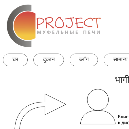
घर
दुकान
ब्लॉग
सामान्य 
भागी