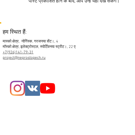
पोस्ट प्रकाशित होने के बाद, आप उन्हें यहाँ देख सकेंगे।
हम स्थित हैं:
मास्को क्षेत्र,
नोगिंस्क, गरजनया सेंट।, 4
मॉस्को क्षेत्र, इलेक्ट्रोस्टल, स्पोर्टिवनया स्ट्रीट।, 22 ए
+7(926)141-79-31
project@neprostopech.ru