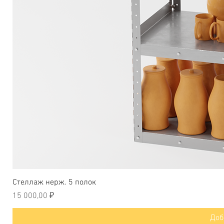
Бы
Стеллаж нерж. 5 полок
Цена
15 000,00 ₽
Доб