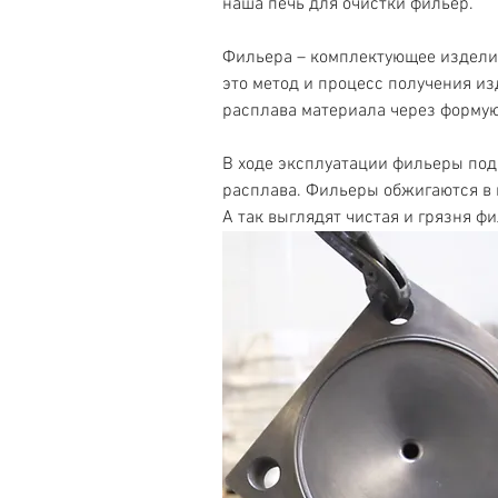
наша печь для очистки фильер.
Фильера – комплектующее изделие 
это метод и процесс получения и
расплава материала через формую
В ходе эксплуатации фильеры под
расплава. Фильеры обжигаются в п
А так выглядят чистая и грязня ф