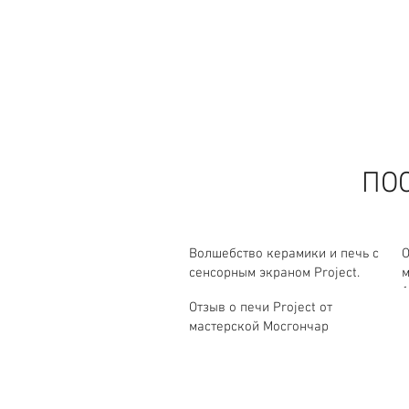
ПО
Волшебство керамики и печь с
О
сенсорным экраном Project.
м
1
Отзыв о печи Project от
мастерской Мосгончар