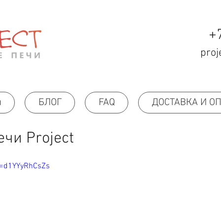
+
proj
н
БЛОГ
FAQ
ДОСТАВКА И О
ечи Project
v=d1YYyRhCsZs