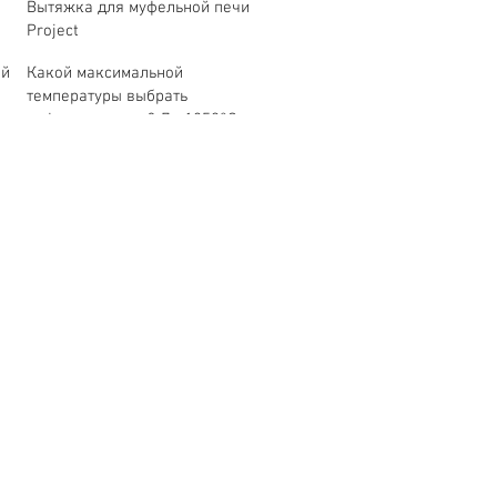
Вытяжка для муфельной печи
Project
ой
Какой максимальной
температуры выбрать
муфельную печь? До 1250°C или
1350°C?