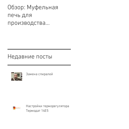
Обзор: Муфельная
Волшебство керами
печь для
и печь с сенсорным
производства
экраном Project.
вертикальной
загрузки.
Недавние посты
Замена спиралей
Настройки терморегулятора
Термодат 14Е5