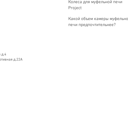
Колеса для муфельной печи
Project
Какой объем камеры муфельн
печи предпочтительнее?
 д.4
ртивная д.22А