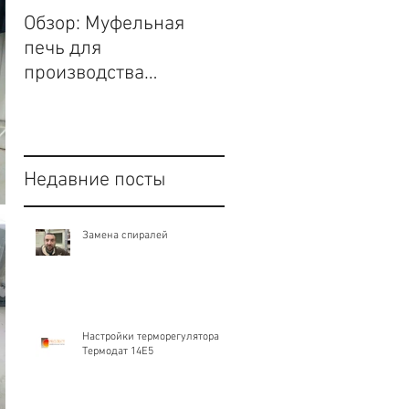
Обзор: Муфельная
Волшебство керами
печь для
и печь с сенсорным
производства
экраном Project.
вертикальной
загрузки.
Недавние посты
Замена спиралей
Настройки терморегулятора
Термодат 14Е5