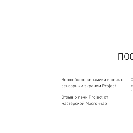
ПО
Волшебство керамики и печь с
О
сенсорным экраном Project.
м
1
Отзыв о печи Project от
мастерской Мосгончар