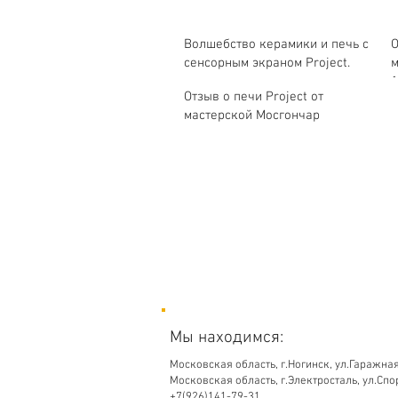
Волшебство керамики и печь с
О
сенсорным экраном Project.
м
1
Отзыв о печи Project от
мастерской Мосгончар
Мы находимся:
Московская область,
г.Ногинск, ул.Гаражная
Московская область, г.Электросталь, ул.Спо
+7(926)141-79-31