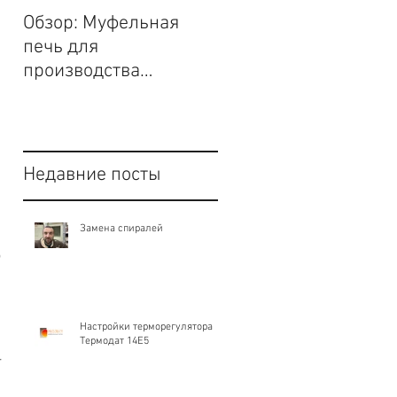
Обзор: Муфельная
Волшебство керами
печь для
и печь с сенсорным
производства
экраном Project.
вертикальной
загрузки.
Недавние посты
Замена спиралей
 
Настройки терморегулятора
Термодат 14Е5
 