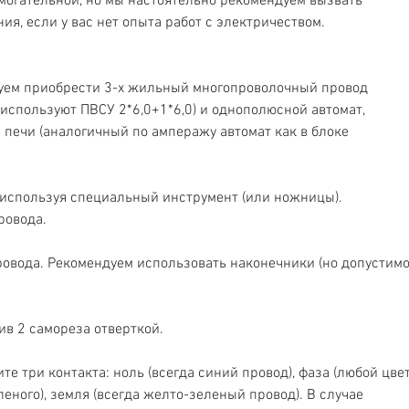
могательной, но мы настоятельно рекомендуем вызвать 
я, если у вас нет опыта работ с электричеством. 
дуем приобрести 3-х жильный многопроволочный провод 
 используют ПВСУ 2*6,0+1*6,0) и однополюсной автомат, 
печи (аналогичный по амперажу автомат как в блоке 
, используя специальный инструмент (или ножницы). 
ровода. 
ровода. Рекомендуем использовать наконечники (но допустимо
ив 2 самореза отверткой. 
ите три контакта: ноль (всегда синий провод), фаза (любой цвет
еного), земля (всегда желто-зеленый провод). В случае 