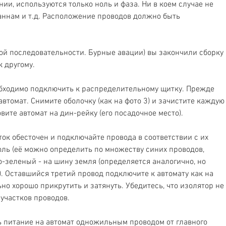
ии, используются только ноль и фаза. Ни в коем случае не 
аннам и т.д. Расположение проводов должно быть 
ной последовательности. Бурные авации) вы закончили сборку 
 другому. 
обходимо подключить к распределительному щитку. Прежде 
втомат. Снимите оболочку (как на фото 3) и зачистите каждую
овите автомат на дин-рейку (его посадочное место). 
ток обесточен и подключайте провода в соответствии с их 
оль (её можно определить по множеству синих проводов, 
-зеленый - на шину земля (определяется аналогично, но 
). Оставшийся третий провод подключите к автомату как на 
но хорошо прикрутить и затянуть. Убедитесь, что изолятор не 
участков проводов. 
ть питание на автомат одножильным проводом от главного 