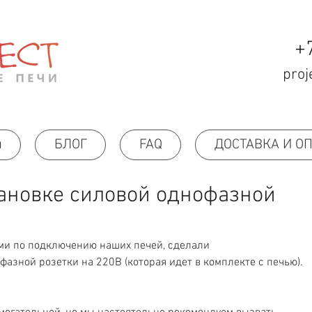
+
proj
н
БЛОГ
FAQ
ДОСТАВКА И О
тановке силовой однофазной
ми по подключению наших печей, сделали
фазной розетки на 220В (которая идет в комплекте с печью). 