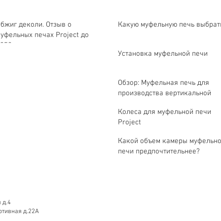
бжиг деколи. Отзыв о
Какую муфельную печь выбрат
уфельных печах Project до
350 градусов.
Установка муфельной печи
Обзор: Муфельная печь для
производства вертикальной
загрузки.
Колеса для муфельной печи
Project
Какой объем камеры муфельн
печи предпочтительнее?
 д.4
ртивная д.22А