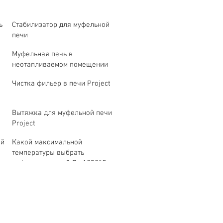
ь
Стабилизатор для муфельной
печи
Муфельная печь в
неотапливаемом помещении
Чистка фильер в печи Project
Вытяжка для муфельной печи
Project
ой
Какой максимальной
температуры выбрать
муфельную печь? До 1250°C или
1350°C?